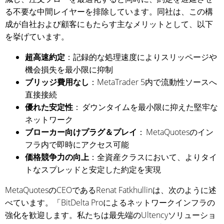
る不要な中間レイヤーを排除しています。同社は、この構
成が自社および顧客にもたらす主なメリットとして、以下
を挙げています。
超高速約定
：記録的な処理速度によりスリッページや
機会損失を最小限に抑制
ブリッジ費用なし
：MetaTrader 5内で流動性ソースへ
直接接続
優れた安定性
： ダウンタイムを最小限に抑えた堅牢な
ネットワーク
ブローカー向けプラグ＆プレイ
： MetaQuotesのイン
フラ内で即時にアクセス可能
価格競争力の向上
：全資産クラスにおいて、よりタイ
トなスプレッドと安定した約定を実現
MetaQuotesのCEOであるRenat Fatkhullinは、次のように述
べています。「BitDelta Proによるネットワークインフラの
強化を歓迎します。私たちは最先端のUltencyソリューショ