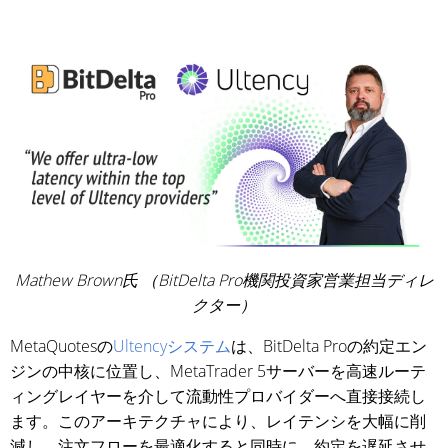
Mathew Brown氏 （BitDelta Pro機関投資家営業担当ディレ
クター）
MetaQuotesの
Ultencyシステム
は、BitDelta Proの約定エン
ジンの中核に位置し、MetaTrader 5サーバーを高速ルーテ
ィングレイヤーを介して流動性プロバイダーへ直接接続し
ます。このアーキテクチャにより、レイテンシを大幅に削
減し、注文フローを最適化すると同時に、約定を遅延させ