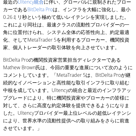
最近の
Ultency統合
に伴い、グローバルに規制されたブロー
カーである
BitDelta Pro
は、インフラを大幅に強化し、最小
0.26ミリ秒という極めて低いレイテンシを実現しました。
これにより同社は、最速クラスの流動性プロバイダーの一
角に位置付けられ、システム全体の応答性向上、約定最適
化、そしてMetaTrader 5を利用するブローカー、機関投資
家、個人トレーダーの取引体験を向上させています。
BitDelta Proの機関投資家営業担当ディレクターである
Mathew Brown氏は、今回の重要な進展について次のように
コメントしています。「MetaTrader 5は、BitDelta Proが継
続的なイノベーションと高性能な取引インフラに取り組む
中核を成しています。Ultencyの統合と最近のインフラアッ
プグレードにより、特に機関投資家やブローカーの皆様に
対して、さらに高度な約定体験を提供できるようになりま
した。Ultencyプロバイダー最上位レベルの超低レイテンシ
により、世界水準の流動性提供への取り組みをさらに前進
させています。」