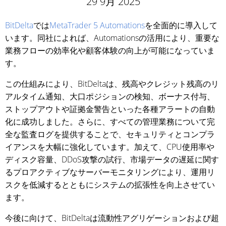
29 9月 2025
BitDelta
では
MetaTrader 5 Automations
を全面的に導入して
います。同社によれば、Automationsの活用により、重要な
業務フローの効率化や顧客体験の向上が可能になっていま
す。
この仕組みにより、BitDeltaは、残高やクレジット残高のリ
アルタイム通知、大口ポジションの検知、ボーナス付与、
ストップアウトや証拠金警告といった各種アラートの自動
化に成功しました。さらに、すべての管理業務について完
全な監査ログを提供することで、セキュリティとコンプラ
イアンスを大幅に強化しています。加えて、CPU使用率や
ディスク容量、DDoS攻撃の試行、市場データの遅延に関す
るプロアクティブなサーバーモニタリングにより、運用リ
スクを低減するとともにシステムの拡張性を向上させてい
ます。
今後に向けて、BitDeltaは流動性アグリゲーションおよび超