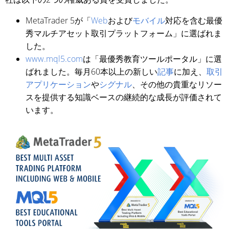
MetaTrader 5が「
Web
および
モバイル
対応を含む最優
秀マルチアセット取引プラットフォーム」に選ばれま
した。
www.mql5.com
は「最優秀教育ツールポータル」に選
ばれました。毎月60本以上の新しい
記事
に加え、
取引
アプリケーション
や
シグナル
、その他の貴重なリソー
スを提供する知識ベースの継続的な成長が評価されて
います。