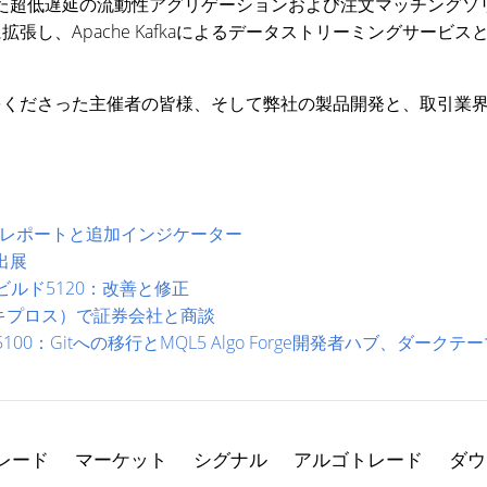
直接統合された超低遅延の流動性アグリゲーションおよび注文マッチング
し、Apache Kafkaによるデータストリーミングサービ
をくださった主催者の皆様、そして弊社の製品開発と、取引業
 5：取引レポートと追加インジケーター
に出展
トビルド5120：改善と修正
l 2025（キプロス）で証券会社と商談
5100：Gitへの移行とMQL5 Algo Forge開発者ハブ、ダーク
レード
マーケット
シグナル
アルゴトレード
ダウ