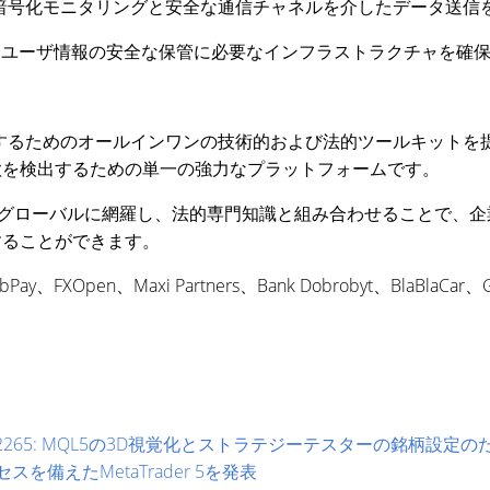
ceは暗号化モニタリングと安全な通信チャネルを介したデータ送
を提供し、ユーザ情報の安全な保管に必要なインフラストラクチャを確
のニーズに対応するためのオールインワンの技術的および法的ツールキ
欺を検出するための単一の強力なプラットフォームです。
ローバルに網羅し、法的専門知識と組み合わせることで、企業は世
大することができます。
FXOpen、Maxi Partners、Bank Dobrobyt、BlaBlaCar、G
ド2265: MQL5の3D視覚化とストラテジーテスターの銘柄設定のため
スを備えたMetaTrader 5を発表