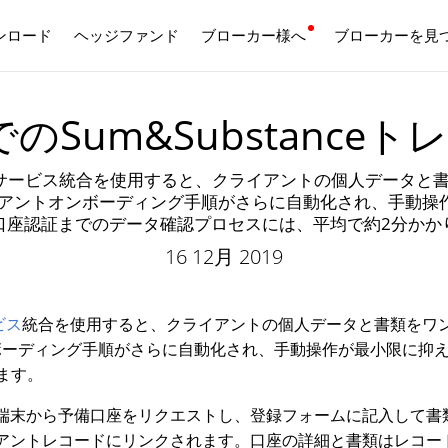
ンロード
ヘッジファンド
ブローカー様へ
日本語
ブローカーを見
 5でのSum&Substanc
e KYCサービス統合を使用すると、クライアントの個人デー
のクライアントオンボーディング手順がさらに自動化され、手
口座認証までのデータ確認プロセスには、平均で約2分かか
16 12月 2019
ービス
統合を使用すると、クライアントの個人データと書類をワ
ボーディング手順がさらに自動化され、手動操作が最小限に抑
ます。
端末から予備口座をリクエストし、登録フォームに記入して書
アントレコードにリンクされます。口座の詳細と書類はレコー