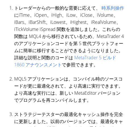
トレーダーからの一般的な需要に応えて、
時系列操作
にiTime、iOpen、iHigh、iLow、iClose、iVolume、
iBars、iBarShift、iLowest、iHighest、iRealVolume、
iTickVolume iSpread 関数を追加しました。これらの
関数は MQL4 から移行されているため、MetaTrader 4
のアプリケーションコードを第 5 世代プラットフォー
ムに簡単に移行することができるようになりました。
詳細な説明と関数のコードは
MetaTrader 5 ビルド
1860 アナウンスメント
で参照できます。
MQL5 アプリケーションは、コンパイル時のソースコ
ードが更に最適化されて、より高速に実行できます。
より高速な実行には、新しい MetaEditor バージョン
でプログラムを再コンパイルします。
ストラテジーテスターの最適化キャッシュ操作を完全
に更新しました。以前のバージョンでは、最適化キャ