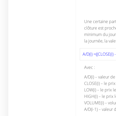
Une certaine part
clôture est proch
minimum du jour,
la journée, la val
A/D(i) =((CLOSE(i) 
Avec :
A/D(i) – valeur d
CLOSE(i) – le prix
LOW(i) – le prix l
HIGH(i) – le prix 
VOLUME(i) – vol
A/D(i-1) – valeur