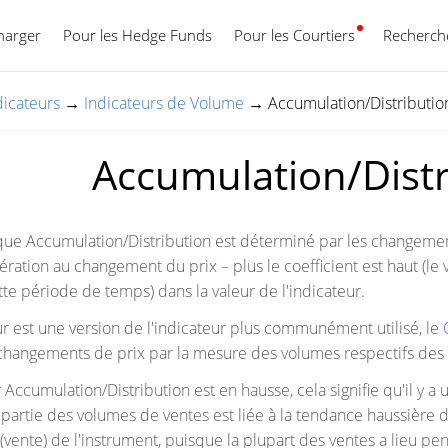
harger
Pour les Hedge Funds
Pour les Courtiers
Français
Recherche
dicateurs
→
Indicateurs de Volume
→
Accumulation/Distributio
Accumulation/Distr
ique Accumulation/Distribution est déterminé par les changeme
ération au changement du prix – plus le coefficient est haut (le
tte période de temps) dans la valeur de l'indicateur.
eur est une version de l'indicateur plus communément utilisé, le
changements de prix par la mesure des volumes respectifs des 
 Accumulation/Distribution est en hausse, cela signifie qu'il y a
artie des volumes de ventes est liée à la tendance haussière des 
 (vente) de l'instrument, puisque la plupart des ventes a lieu p