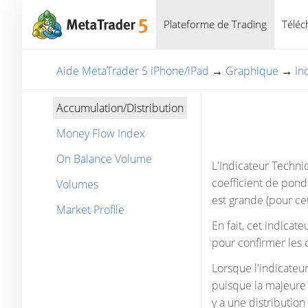
Plateforme de Trading
Téléc
Aide MetaTrader 5 iPhone/iPad
→
Graphique
→
In
Accumulation/Distribution
Money Flow Index
On Balance Volume
L'Indicateur Techn
coefficient de pond
Volumes
est grande (pour ce
Market Profile
En fait, cet indicat
pour confirmer les 
Lorsque l'indicateur
puisque la majeure p
y a une distribution