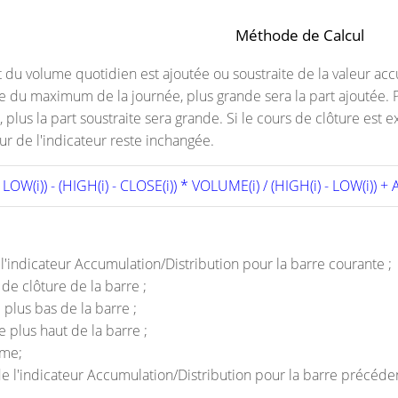
Méthode de Calcul
 du volume quotidien est ajoutée ou soustraite de la valeur accu
e du maximum de la journée, plus grande sera la part ajoutée. P
 plus la part soustraite sera grande. Si le cours de clôture e
eur de l'indicateur reste inchangée.
- LOW(i)) - (HIGH(i) - CLOSE(i)) * VOLUME(i) / (HIGH(i) - LOW(i)) + A
e l'indicateur Accumulation/Distribution pour la barre courante ;
 de clôture de la barre ;
e plus bas de la barre ;
le plus haut de la barre ;
ume;
 de l'indicateur Accumulation/Distribution pour la barre précéde