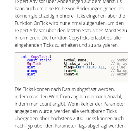
Expert Advisor über Änderungen auf dem Markt. Es
kann auch um eine Reihe von Änderungen gehen: es
können gleichzeitig mehrere Ticks eingehen, aber die
Funktion OnTick wird nur einmal aufgerufen, um den
Expert Advisor über den letzten Status des Marktes zu
informieren. Die Funktion CopyTicks erlaubt es, alle
eingehenden Ticks zu erhalten und zu analysieren.
int
CopyTicks
(
   const
string
      symbol_name,           
// Symbol
MqlTick           
&ticks_array[],        
// Array,
uint
              flags=
COPY_TICKS_ALL
,  
// Flag, 
ulong
from
=
0
,                
// Datum,
uint
              count=
0
// Anzahl
   );
Die Ticks können nach Datum abgefragt werden,
indem man den Wert from angibt oder nach Anzahl,
indem man count angibt. Wenn keiner der Parameter
angegeben wurde, werden alle verfügbaren Ticks
übergeben, aber höchstens 2000. Ticks können auch
nach Typ über den Parameter flags abgefragt werden.