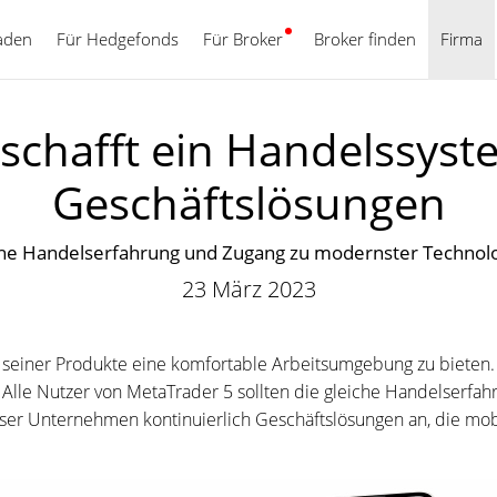
aden
Für Hedgefonds
Für Broker
Deutsch
Broker finden
Firma
schafft ein Handelssyst
Geschäftslösungen
eiche Handelserfahrung und Zugang zu modernster Technolo
23 März 2023
seiner Produkte eine komfortable Arbeitsumgebung zu bieten. 
Alle Nutzer von MetaTrader 5 sollten die gleiche Handelserfa
nser Unternehmen kontinuierlich Geschäftslösungen an, die mob