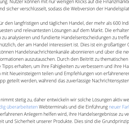
ung. Nutzer können mit nur wenigen Klicks auf die Finanzmärkte z
sind sicher verschlüsselt, sodass die Webversion der Handelsplat
für den langfristigen und täglichen Handel, der mehr als 600 I
genauesten und relevantesten Lösungen auf dem Markt. Die erhal
 zu analysieren und fundierte Handelsentscheidungen zu treffe
 nützlich, der am Handel interessiert ist. Dies ist ein großartig
önnen Handelsnachrichtenkanäle abonnieren und über die neu
Informationen auszutauschen. Durch den Beitritt zu thematisc
Tipps erhalten, um ihre Fähigkeiten zu verbessern und ihre Han
 mit Neueinsteigern teilen und Empfehlungen von erfahreneren
pp geteilt werden, während das zuverlässige Nachrichtensystem
nimmt stetig zu, daher entwickeln wir solche Lösungen aktiv w
ndig überarbeiteten
Webterminals und die Einführung
neuer Far
erfahrenen Anlegern helfen wird, ihre Handelsergebnisse zu ve
keit und Sicherheit unserer Produkte. Dies sind die Grundprinzi