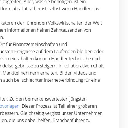
ugreifen. Alles, was sie benötigen, ist ein
tform absolut sicher ist, selbst wenn Händler das
ndikatoren der führenden Volkswirtschaften der Welt
tenen Informationen helfen Zehntausenden von
n.
er Ort für Finanzgemeinschaften und
esten Ereignisse auf dem Laufenden bleiben oder
hen Gemeinschaften können Händler technische und
delsergebnisse zu steigern. In kollaborativen Chats
 Marktteilnehmern erhalten. Bilder, Videos und
 auch bei schlechter Internetverbindung für eine
eiter. Zu den bemerkenswertesten jüngsten
bvorlagen
. Dieser Prozess ist Teil einer größeren
rbessern. Gleichzeitig vergisst unser Unternehmen
pien, die uns dabei helfen, Branchenführer zu