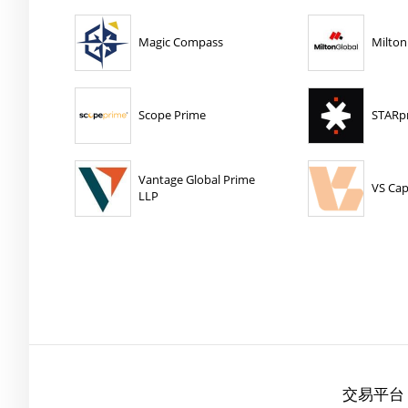
Magic Compass
Milton
Scope Prime
STARp
Vantage Global Prime
VS Cap
LLP
交易平台