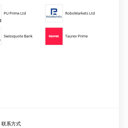
PU Prime Ltd
RoboMarkets Ltd
Swissquote Bank
Taurex Prime
联系方式