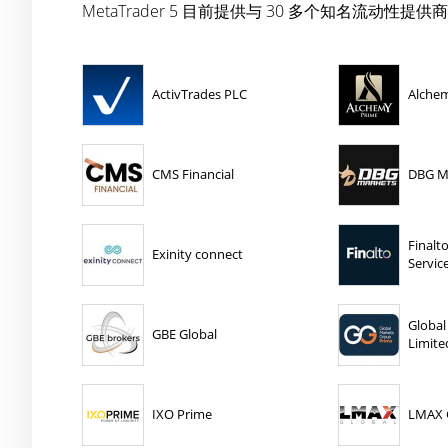
MetaTrader 5 目前提供与 30 多个知名流动性提供商
ActivTrades PLC
Alche
CMS Financial
DBG M
Finalto
Exinity connect
Servic
Global
GBE Global
Limite
IXO Prime
LMAX 