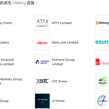
的原生 Ultency 连接：
my Prime
ATFX Connect
arkets
Deriv.com Limited
 Financial
FinPrime Group
es Limited
Limited
 Markets Group
GTC Prime
d
Group
LP Prime