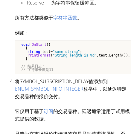
Reserve — 为字符串保留缓冲区。
所有方法都类似于
字符串函数
。
例如：
void
OnStart
()

  {

string
 test=
"some string"
;

PrintFormat
(
"String length is %d"
,test.Length());

  }

// 结果日志：
// 字符串长度是11
将SYMBOL_SUBSCRIPTION_DELAY值添加到
ENUM_SYMBOL_INFO_INTEGER
枚举中，以延迟特定
交易品种的报价交付。
它仅用于基于
订阅
的交易品种。延迟通常适用于试用模
式提供的数据。
只能为在市场报价中选择的交易品种请求该属性。否