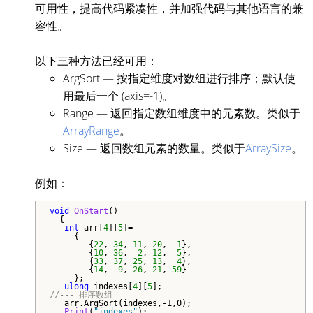
可用性，提高代码紧凑性，并加强代码与其他语言的兼
容性。
以下三种方法已经可用：
ArgSort — 按指定维度对数组进行排序；默认使
用最后一个 (axis=-1)。
Range — 返回指定数组维度中的元素数。类似于
ArrayRange
。
Size — 返回数组元素的数量。类似于
ArraySize
。
例如：
void
OnStart
()

  {

int
 arr[
4
][
5
]=

     {

        {
22
, 
34
, 
11
, 
20
,  
1
},

        {
10
, 
36
,  
2
, 
12
,  
5
},

        {
33
, 
37
, 
25
, 
13
,  
4
},

        {
14
,  
9
, 
26
, 
21
, 
59
}

     };

ulong
 indexes[
4
][
5
//--- 排序数组
   arr.ArgSort(indexes,-1,0);

Print
(
"indexes"
);  
