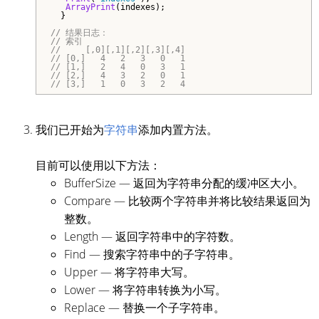
ArrayPrint
(indexes);

  }

// 结果日志：
// 索引

//     [,0][,1][,2][,3][,4]

// [0,]   4   2   3   0   1

// [1,]   2   4   0   3   1

// [2,]   4   3   2   0   1

// [3,]   1   0   3   2   4
我们已开始为
字符串
添加内置方法。
目前可以使用以下方法：
BufferSize — 返回为字符串分配的缓冲区大小。
Compare — 比较两个字符串并将比较结果返回为
整数。
Length — 返回字符串中的字符数。
Find — 搜索字符串中的子字符串。
Upper — 将字符串大写。
Lower — 将字符串转换为小写。
Replace — 替换一个子字符串。