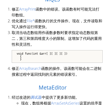
修正
ArrayPrint
函数中的错误。该函数有时可能无法打
印数组。
优化通过
File*
函数执行的文件操作。现在，文件读取和
写入操作运行得更快。
取消当动态数组用作函数参数时要求指定动态数组第
二，第三和第四维度大小的限制。这增加了代码的重用
性和灵活性。
void func(int &arr[ ][ ][ ][ ])

  {

  }
修正
ArrayBsearch
函数的操作。该函数可能会在二进制
搜索过程中返回找到的元素的错误索引。
MetaEditor
经过改进的
调试器
中提供了更多新功能。
现在，数组将根据
ArraySetAsSeries
设置的排序显