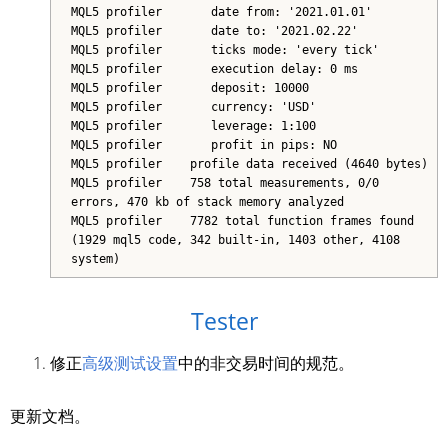
MQL5 profiler date from: '2021.01.01'
MQL5 profiler date to: '2021.02.22'
MQL5 profiler ticks mode: 'every tick'
MQL5 profiler execution delay: 0 ms
MQL5 profiler deposit: 10000
MQL5 profiler currency: 'USD'
MQL5 profiler leverage: 1:100
MQL5 profiler profit in pips: NO
MQL5 profiler profile data received (4640 bytes)
MQL5 profiler 758 total measurements, 0/0
errors, 470 kb of stack memory analyzed
MQL5 profiler 7782 total function frames found
(1929 mql5 code, 342 built-in, 1403 other, 4108
system)
Tester
修正
高级测试设置
中的非交易时间的规范。
更新文档。