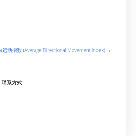
指数 (Average Directional Movement Index)
→
联系方式