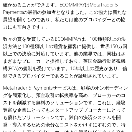
確かめることができます。ECOMMPAYはMetaTrader 5
Paymentsの最初の参加者となりました。この協力は新たな
展望を開くものであり、私たちは他のプロバイダーとの協
力にも前向きです」。
数々の賞を受賞しているECOMMPAYは、100種類以上の決
済方法と100種類以上の通貨を顧客に提供し、世界150カ国
以上での決済に対応しています。他の業界では、同社はさ
まざまなブローカーと提携しており、英国金融行動監視機
構(FCA)の規制を受けています。10年以上の歴史があり、信
頼できるプロバイダーであることが証明されています。
MetaTrader 5 Paymentsサービスは、顧客のオンボーディン
グを簡素化し、預金取引の転換率を高め、ブローカーのコ
ストを削減する無料のソリューションです。これは、経験
豊富な企業にとってもスタートアップブローカーにとって
も優れたソリューションです。独自の決済システムを開
発・導入するための余分なコストをかけずにすむので、特
にスタートアップブローカーはより簡単にビジネスを立ち