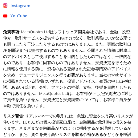
Instagram
YouTube
免責事項
: MetaQuotes Ltdはソフトウェア開発会社であり、金融、投資、
仲介、取引サービスを提供するものではなく、取引業務にいかなる形で
も関与したり干渉したりするものではありません。また、実際の取引口
座を開設または提供するものでもありません。公開された情報は財務上
のアドバイスとして使用することを目的としたものではなく、一般的な
ものであり、お客様に固有のものではありません。投資決定を行うため
に情報を使用する前に、資格のある登録された証券専門家のアドバイス
を求め、デューデリジェンスを行う必要があります。当社のWebサイト
に掲載されている情報はいずれも、投資アドバイス、売買の申し出や勧
誘、あるいは証券、会社、ファンドの推奨、支持、後援を目的としたも
のではありません。MetaQuotes Ltdは、お客様が下した投資決定に対し
て責任を負いません。投資決定と投資調査については、お客様ご自身が
単独で責任を負います。
リスク警告
: リアルマネーでの取引には、急速に資金を失う高いリスクが
伴います。ほとんどの個人投資家口座は、金融商品の取引時に損失を被
ります。さまざまな金融商品がどのように機能するかを理解しているか
どうか、また、資金を失う高いリスクを取る余裕があるかどうかを検討