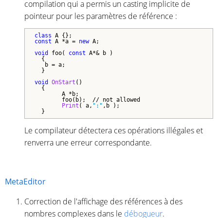
compilation qui a permis un casting implicite de
pointeur pour les paramètres de référence :
class
const
 A *a = 
new
 A;

void
 foo( 
const
 A*& b )

  {

   b = a;

  }

void
OnStart
()

  {

        A *b; 

        foo(b);  // not allowed

Print
( a,
":"
,b );

  }
Le compilateur détectera ces opérations illégales et
renverra une erreur correspondante.
MetaEditor
Correction de l'affichage des références à des
nombres complexes dans le
débogueur
.