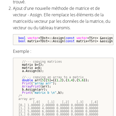
trouvé.
Ajout d'une nouvelle méthode de matrice et de
vecteur - Assign. Elle remplace les éléments de la
matrice/du vecteur par les données de la matrice, du
vecteur ou du tableau transmis.
bool
vector
<TDst>
::Assign(
const
vector
<TSrc>
bool
 matrix<TDst>::Assign(
const
Exemple :
//--- copying matrices
  matrix b={};

  matrix a=b;

  a.Assign(b);

//--- copying an array to a matrix
double
 arr[
5
][
5
]={{
1
,
2
},{
3
,
4
},{
5
,
6
}};

Print
(
"array arr"
);

ArrayPrint
(arr);

  b.Assign(arr);

Print
(
"matrix b \n"
/*

array arr

        [,0]    [,1]    [,2]    [,3]    [,4]

[0,] 1.00000 2.00000 0.00000 0.00000 0.00000

[1,] 3.00000 4.00000 0.00000 0.00000 0.00000

[2,] 5.00000 6.00000 0.00000 0.00000 0.00000

[3,] 0.00000 0.00000 0.00000 0.00000 0.00000
