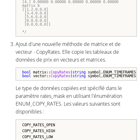
[4,] 0.00000 0.00000 0.00000 0.00000 0.00000

matrix b 

[[1,2,0,0,0]

 [3,4,0,0,0]

 [5,6,0,0,0]

 [0,0,0,0,0]

 [0,0,0,0,0]]

*/
Ajout d'une nouvelle méthode de matrice et de
vecteur - CopyRates. Elle copie les tableaux de
données de prix en vecteurs et matrices.
bool
 matrix::
CopyRates
(
string
 symbol,ENUM_TIMEFRAMES 
bool
 vector::
CopyRates
(
string
 symbol,ENUM_TIMEFRAMES 
Le type de données copiées est spécifié dans le
paramètre rates_mask en utilisant l'énumération
ENUM_COPY_RATES. Les valeurs suivantes sont
disponibles :
COPY_RATES_OPEN
COPY_RATES_HIGH
COPY_RATES_LOW