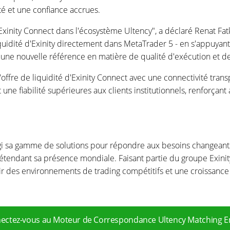
té et une confiance accrues.
Exinity Connect dans l'écosystème Ultency", a déclaré Renat Fa
quidité d'Exinity directement dans MetaTrader 5 - en s'appuyant
une nouvelle référence en matière de qualité d'exécution et de c
ffre de liquidité d'Exinity Connect avec une connectivité transp
e fiabilité supérieures aux clients institutionnels, renforçant a
i sa gamme de solutions pour répondre aux besoins changeants 
étendant sa présence mondiale. Faisant partie du groupe Exinity, 
frir des environnements de trading compétitifs et une croissance
ectez-vous au Moteur de Correspondance Ultency Matching E