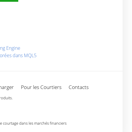
ing Engine
liorées dans MQL5
harger
Pour les Courtiers
Contacts
roduits.
de courtage dans les marchés financiers