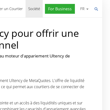
r un Courtier
Société
For Business
FR
cy pour offrir une
onnel
uveau moteur d'appariement Ultency de
ement Ultency de MetaQuotes. L'offre de liquidité
, ce qui permet aux courtiers de se connecter de
nte et un accès à des liquidités uniques et sur
En combinant les capacités d'appariement avancées