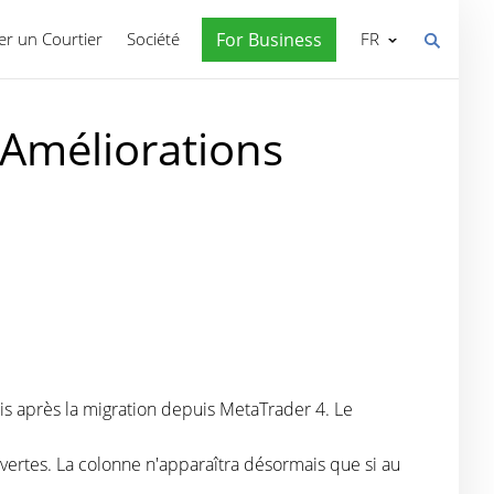
r un Courtier
Société
For Business
FR
 Améliorations
is après la migration depuis MetaTrader 4. Le
ouvertes. La colonne n'apparaîtra désormais que si au