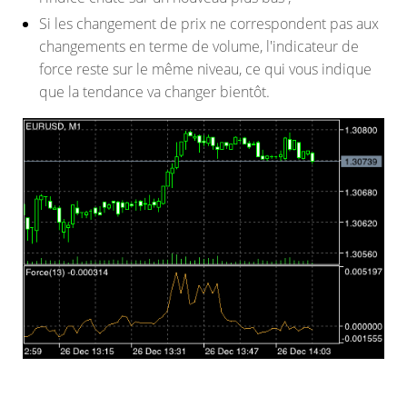
Si les changement de prix ne correspondent pas aux
changements en terme de volume, l'indicateur de
force reste sur le même niveau, ce qui vous indique
que la tendance va changer bientôt.