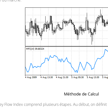
e du marché.
Méthode de Calcul
y Flow Index comprend plusieurs étapes. Au début, on définit le