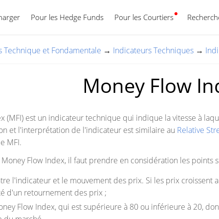
harger
Pour les Hedge Funds
Pour les Courtiers
Français
Recherche
es Technique et Fondamentale
→
Indicateurs Techniques
→
Ind
Money Flow In
(MFI) est un indicateur technique qui indique la vitesse à laque
on et l'interprétation de l'indicateur est similaire au
Relative Str
le MFI.
 Money Flow Index, il faut prendre en considération les points s
re l'indicateur et le mouvement des prix. Si les prix croissent al
té d'un retournement des prix ;
oney Flow Index, qui est supérieure à 80 ou inférieure à 20, do