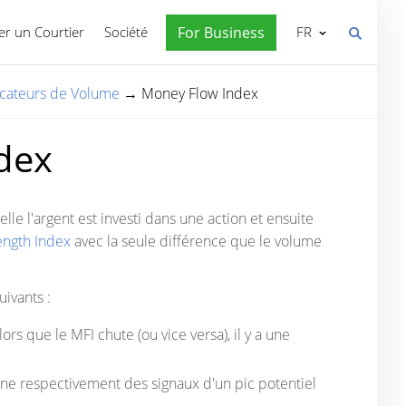
r un Courtier
Société
For Business
FR
icateurs de Volume
→
Money Flow Index
dex
lle l'argent est investi dans une action et ensuite
ength Index
avec la seule différence que le volume
uivants :
ors que le MFI chute (ou vice versa), il y a une
nne respectivement des signaux d'un pic potentiel