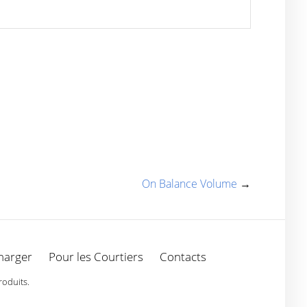
On Balance Volume
→
harger
Pour les Courtiers
Contacts
roduits.