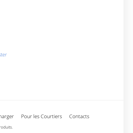
ster
harger
Pour les Courtiers
Contacts
roduits.