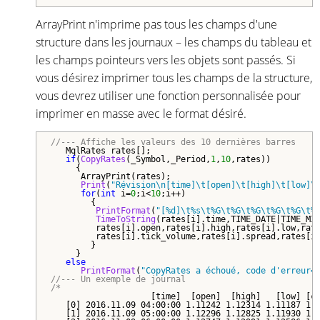
ArrayPrint n'imprime pas tous les champs d'une
structure dans les journaux – les champs du tableau et
les champs pointeurs vers les objets sont passés. Si
vous désirez imprimer tous les champs de la structure,
vous devrez utiliser une fonction personnalisée pour
imprimer en masse avec le format désiré.
//--- Affiche les valeurs des 10 dernières barres
   MqlRates rates[];

if
(
CopyRates
(_Symbol,_Period,
1
,
10
,rates))

     {

      ArrayPrint(rates);

Print
(
"Révision\n[time]\t[open]\t[high]\t[low]\
for
(
int
 i=
0
;i<
10
;i++)

        {

PrintFormat
(
"[%d]\t%s\t%G\t%G\t%G\t%G\t%G\t%
TimeToString
(rates[i].time,TIME_DATE|TIME_MIN
         rates[i].open,rates[i].high,rates[i].low,rate
         rates[i].tick_volume,rates[i].spread,rates[i]
        }

     }

else
PrintFormat
(
"CopyRates a échoué, code d'erreur=
//--- Un exemple de journal
/*
                    [time]  [open]  [high]   [low] [cl
   [0] 2016.11.09 04:00:00 1.11242 1.12314 1.11187 1.1
   [1] 2016.11.09 05:00:00 1.12296 1.12825 1.11930 1.1