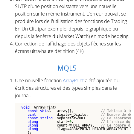
SL/TP d'une position existante vers une nouvelle
position sur le même instrument. L'erreur pouvait se
produire lors de l'utilisation des fonctions de Trading
En Un Clic (par exemple, depuis le graphique ou
depuis la fenêtre du Market Watch) en mode hedging.
Correction de l'affichage des objets flèches sur les
écrans ultra-haute définition (4K).
MQL5
Une nouvelle fonction
ArrayPrint
a été ajoutée qui
écrit des structures et des types simples dans le
journal.
void
  ArrayPrint(

const
void
&   array[],             
// Tableau à im
uint
          digits=_Digits,      
// Nombre de dé
const
string
  separator=NULL,      
// Le séparateu
ulong
         start=
0
,             
// L'indice du 
ulong
         count=WHOLE_ARRAY,   
// Le nombre d'
ulong
         flags=ARRAYPRINT_HEADER|ARRAYPRINT_IN