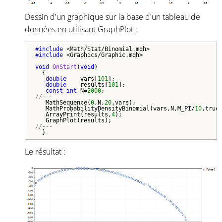
Dessin d'un graphique sur la base d'un tableau de
données en utilisant GraphPlot :
#include 
#include 
<Graphics/Graphic.mqh>

void
OnStart
(
void
)

  {

double
    vars[
101
];

double
    results[
101
];

const
int
 N=
2000
//---  
   MathSequence(
0
,N,
20
,vars);

   MathProbabilityDensityBinomial(vars,N,M_PI/
10
,true,
   ArrayPrint(results,
4
);

//---
Le résultat :