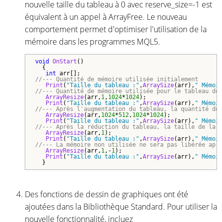
nouvelle taille du tableau à 0 avec reserve_size=-1 est
équivalent à un appel à ArrayFree. Le nouveau
comportement permet d'optimiser l'utilisation de la
mémoire dans les programmes MQL5.
void
OnStart
()

  {

int
//--- Quantité de mémoire utilisée initialement 
Print
(
"Taille du tableau :"
,
ArraySize
(arr),
" Mémoi
//--- Quantité de mémoire utilisée pour le tableau de
ArrayResize
(arr,
1
,
1024
*
1024
);

Print
(
"Taille du tableau :"
,
ArraySize
(arr),
" Mémoi
//--- Après l'augmentation du tableau, la quantité de
ArrayResize
(arr,
1024
*
512
,
1024
*
1024
);

Print
(
"Taille du tableau :"
,
ArraySize
(arr),
" Mémoi
//--- Après la réduction du tableau, la taille de la 
ArrayResize
(arr,
1
);

Print
(
"Taille du tableau :"
,
ArraySize
(arr),
" Mémoi
//--- La mémoire non utilisée ne sera pas libérée apr
ArrayResize
(arr,
1
,-
1
);

Print
(
"Taille du tableau :"
,
ArraySize
(arr),
" Mémoi
Des fonctions de dessin de graphiques ont été
ajoutées dans la Bibliothèque Standard. Pour utiliser la
nouvelle fonctionnalité, incluez