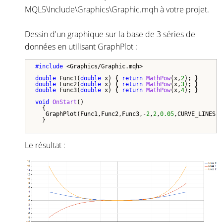
MQL5\Include\Graphics\Graphic.mqh à votre projet.
Dessin d'un graphique sur la base de 3 séries de
données en utilisant GraphPlot :
#include 
<Graphics/Graphic.mqh>

double
 Func1(
double
 x) { 
return
MathPow
(x,
2
double
 Func2(
double
 x) { 
return
MathPow
(x,
3
double
 Func3(
double
 x) { 
return
MathPow
(x,
4
); }

void
OnStart
()

  {

   GraphPlot(Func1,Func2,Func3,-
2
,
2
,
0.05
,CURVE_LINES);
  }

Le résultat :