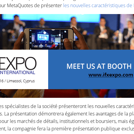
n pour MetaQuotes de présenter
les nouvelles caractéristiques d
es spécialistes de la société présenteront les nouvelles caract
grés. La présentation démontrera également les avantages de l
our les marchés de détails, institutionnels et boursiers, mais
ent, la compagnie fera la première présentation publique exclu