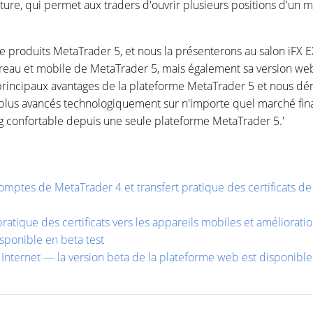
ure, qui permet aux traders d'ouvrir plusieurs positions d'un 
 de produits MetaTrader 5, et nous la présenterons au salon iFX 
reau et mobile de MetaTrader 5, mais également sa version we
s principaux avantages de la plateforme MetaTrader 5 et nous 
es plus avancés technologiquement sur n'importe quel marché fin
ng confortable depuis une seule plateforme MetaTrader 5.'
mptes de MetaTrader 4 et transfert pratique des certificats de
ratique des certificats vers les appareils mobiles et améliorati
sponible en beta test
 Internet — la version beta de la plateforme web est disponible