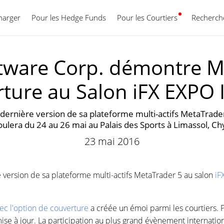
harger
Pour les Hedge Funds
Pour les Courtiers
Français
Recherche
ware Corp. démontre M
rture au Salon iFX EXPO 
ernière version de sa plateforme multi-actifs MetaTrade
ulera du 24 au 26 mai au Palais des Sports à Limassol, C
23 mai 2016
version de sa plateforme multi-actifs MetaTrader 5 au salon
iF
ec l'option de couverture
a créée un émoi parmi les courtiers. P
ise à jour. La participation au plus grand évènement internation