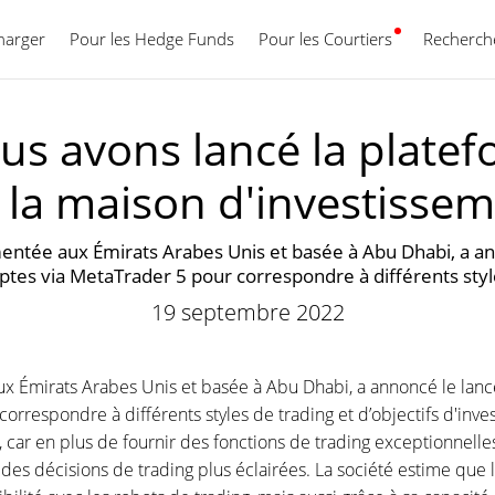
harger
Pour les Hedge Funds
Pour les Courtiers
Français
Recherche
ous avons lancé la plate
 la maison d'investissem
mentée aux Émirats Arabes Unis et basée à Abu Dhabi, a ann
tes via MetaTrader 5 pour correspondre à différents style
19 septembre 2022
ux Émirats Arabes Unis et basée à Abu Dhabi, a annoncé le lance
orrespondre à différents styles de trading et d’objectifs d'inv
 car en plus de fournir des fonctions de trading exceptionnelles,
s décisions de trading plus éclairées. La société estime que la 