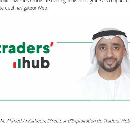
bilité avec les robots de trading, mais aussi grâce à sa capacité 
rte quel navigateur Web.
M. Ahmed Al Katheeri, Directeur d’Exploitation de Traders' Hub