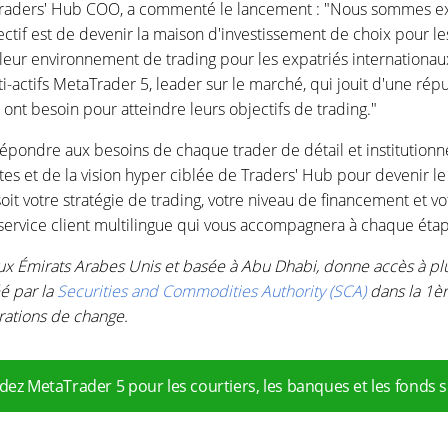
 Traders' Hub COO, a commenté le lancement : "Nous sommes ex
ctif est de devenir la maison d'investissement de choix pour les
eur environnement de trading pour les expatriés internationaux
ti-actifs MetaTrader 5, leader sur le marché, qui jouit d'une rép
 ont besoin pour atteindre leurs objectifs de trading."
épondre aux besoins de chaque trader de détail et institutionne
rtes et de la vision hyper ciblée de Traders' Hub pour devenir 
oit votre stratégie de trading, votre niveau de financement et 
service client multilingue qui vous accompagnera à chaque éta
aux Émirats Arabes Unis et basée à Abu Dhabi, donne accès à p
éé par la
Securities and Commodities Authority (SCA)
dans la 1èr
rations de change.
 MetaTrader 5 pour les courtiers, les banques et les fonds s