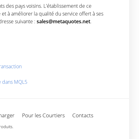
ents des pays voisins. L'établissement de ce
t à améliorer la qualité du service offert à ses
dresse suivante :
sales@metaquotes.net
.
ransaction
ue dans MQL5
harger
Pour les Courtiers
Contacts
roduits.