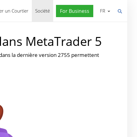
r un Courtier
Société
For Business
FR
r dans MetaTrader 5
s dans la dernière version 2755 permettent