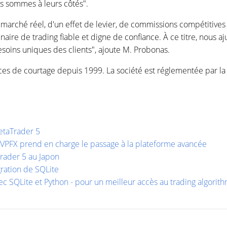
us sommes à leurs côtés".
 marché réel, d'un effet de levier, de commissions compétitive
naire de trading fiable et digne de confiance. À ce titre, nous 
esoins uniques des clients", ajoute M. Probonas.
ces de courtage depuis 1999. La société est réglementée par la
MetaTrader 5
r VPFX prend en charge le passage à la plateforme avancée
rader 5 au Japon
gration de SQLite
vec SQLite et Python - pour un meilleur accès au trading algorit